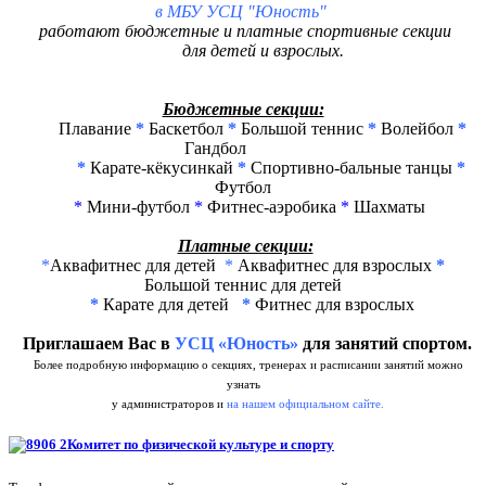
в
МБУ УСЦ "Юность"
работают бюджетные и платные спортивные секции
для детей и взрослых.
Бюджетные секции:
Плавание
*
Баскетбол
*
Большой теннис
*
Волейбол
*
Гандбол
*
Карате-кёкусинкай
*
Спортивно-бальные танцы
*
Ф
утбол
*
Мини-футбол
*
Фитнес-аэробика
*
Шахматы
Платные секции:
*
Аквафитнес для детей
*
Аквафитнес для взрослых
*
Большой теннис для детей
*
Карате для детей
*
Фитнес для взрослых
Приглашаем Вас в
УСЦ «Юность»
для занятий спортом.
Более подробную информацию о секциях, тренерах и расписании занятий можно
узнать
у администраторов и
на нашем официальном сайте.
Комитет по физической культуре и спорту