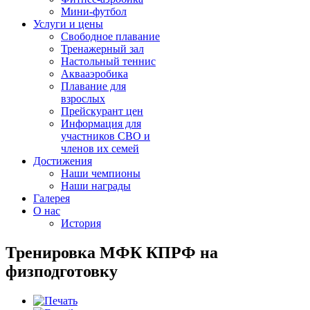
Мини-футбол
Услуги и цены
Свободное плавание
Тренажерный зал
Настольный теннис
Аквааэробика
Плавание для
взрослых
Прейскурант цен
Информация для
участников СВО и
членов их семей
Достижения
Наши чемпионы
Наши награды
Галерея
О нас
История
Тренировка МФК КПРФ на
физподготовку