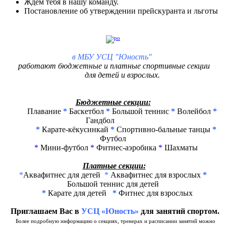
Ждём тебя в нашу команду.
Постановление об утверждении прейскуранта и льготы
в
МБУ УСЦ "Юность"
работают бюджетные и платные спортивные секции
для детей и взрослых.
Бюджетные секции:
Плавание
*
Баскетбол
*
Большой теннис
*
Волейбол
*
Гандбол
*
Карате-кёкусинкай
*
Спортивно-бальные танцы
*
Ф
утбол
*
Мини-футбол
*
Фитнес-аэробика
*
Шахматы
Платные секции:
*
Аквафитнес для детей
*
Аквафитнес для взрослых
*
Большой теннис для детей
*
Карате для детей
*
Фитнес для взрослых
Приглашаем Вас в
УСЦ «Юность»
для занятий спортом.
Более подробную информацию о секциях, тренерах и расписании занятий можно