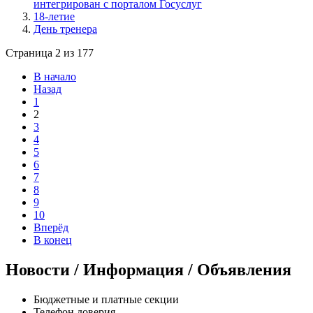
интегрирован с порталом Госуслуг
18-летие
День тренера
Страница 2 из 177
В начало
Назад
1
2
3
4
5
6
7
8
9
10
Вперёд
В конец
Новости / Информация / Объявления
Бюджетные и платные секции
Телефон доверия